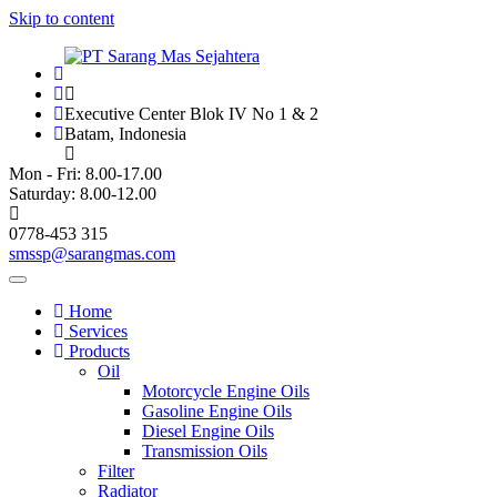
Skip to content
Executive Center Blok IV No 1 & 2
Batam, Indonesia
Mon - Fri: 8.00-17.00
Saturday: 8.00-12.00
0778-453 315
smssp@sarangmas.com
Home
Services
Products
Oil
Motorcycle Engine Oils
Gasoline Engine Oils
Diesel Engine Oils
Transmission Oils
Filter
Radiator