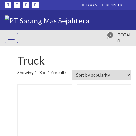
Skip
LOGIN
REGISTER
to
content
TOTAL
0
0
Truck
Showing 1–8 of 17 results