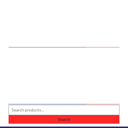
Services
Products
Top Product
About Us
Contact Us
TOP PRODUCTS
ENI 4T Matic
Hydraulic Filter Donaldson
7185CW HS1 12V 5/6W OSRAM LEDR
SEARCH PRODUCT
Search
for: