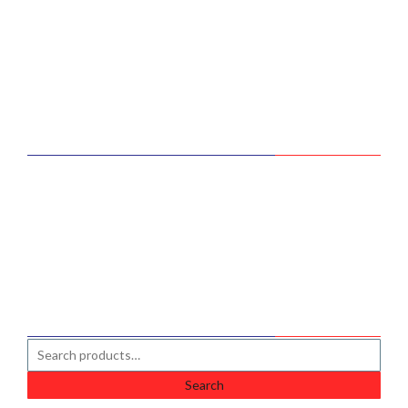
Home
Services
Products
Top Product
About Us
Contact Us
TOP PRODUCTS
ENI 4T Matic
Hydraulic Filter Donaldson
7185CW HS1 12V 5/6W OSRAM LEDR
SEARCH PRODUCT
Search
for: