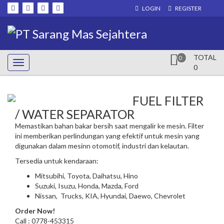
Skip
LOGIN
REGISTER
to
content
TOTAL
0
0
FUEL FILTER
/ WATER SEPARATOR
Memastikan bahan bakar bersih saat mengalir ke mesin. Filter
ini memberikan perlindungan yang efektif untuk mesin yang
digunakan dalam mesinn otomotif, industri dan kelautan.
Tersedia untuk kendaraan:
Mitsubihi, Toyota, Daihatsu, Hino
Suzuki, Isuzu, Honda, Mazda, Ford
Nissan, Trucks, KIA, Hyundai, Daewo, Chevrolet
Order Now!
Call : 0778-453315