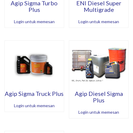
Agip Sigma Turbo
ENI Diesel Super
Plus
Multigrade
Login untuk memesan
Login untuk memesan
Agip Sigma Truck Plus
Agip Diesel Sigma
Plus
Login untuk memesan
Login untuk memesan