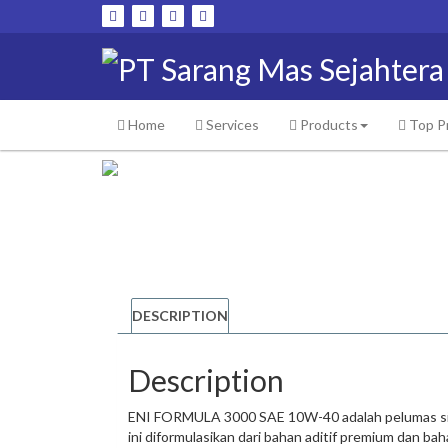
Skip
to
content
Home
Services
Products
Top P
DESCRIPTION
Description
ENI FORMULA 3000 SAE 10W-40 adalah pelumas sint
ini diformulasikan dari bahan aditif premium dan ba