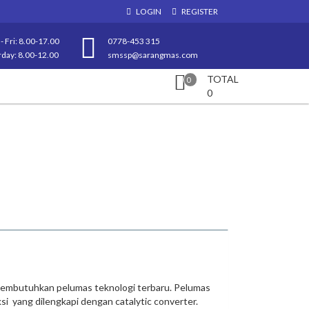
LOGIN
REGISTER
- Fri: 8.00-17.00
0778-453 315
rday: 8.00-12.00
smssp@sarangmas.com
TOTAL
0
0
embutuhkan pelumas teknologi terbaru. Pelumas
ksi yang dilengkapi dengan catalytic converter.