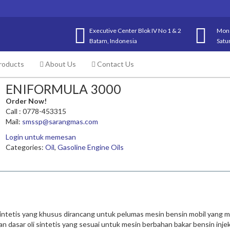
Executive Center Blok IV No 1 & 2
Mon 
Batam, Indonesia
Satu
roducts
About Us
Contact Us
ENIFORMULA 3000
Order Now!
Call : 0778-453315
Mail:
smssp@sarangmas.com
Login untuk memesan
Categories:
Oil
,
Gasoline Engine Oils
etis yang khusus dirancang untuk pelumas mesin bensin mobil yang m
han dasar oli sintetis yang sesuai untuk mesin berbahan bakar bensin inje